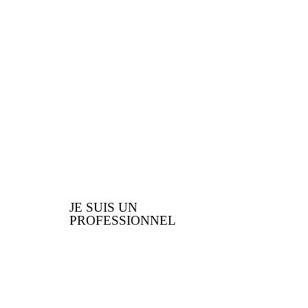
Vous êtes un
professionnel ? Voici les
nombreux avantages que
nous vous offrons
JE SUIS UN
PROFESSIONNEL