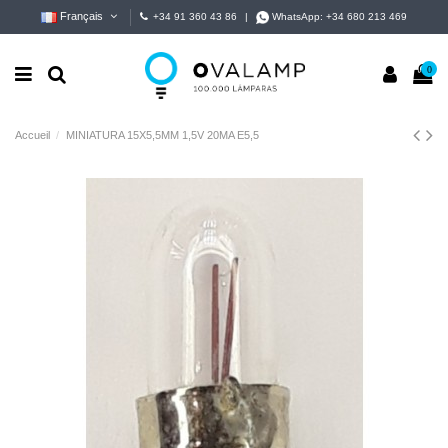
Français
+34 91 360 43 86
|
WhatsApp:
+34 680 213 469
0
Accueil
MINIATURA 15X5,5MM 1,5V 20MA E5,5