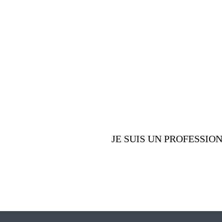
nombreux av
offrons
JE SUIS UN PROFESSIO