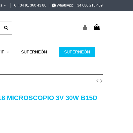
is
+34 91 360 43 86
|
WhatsApp:
+34 680 213 469
TIF
SUPERNEÓN
SUPERNEÓN
18 MICROSCOPIO 3V 30W B15D