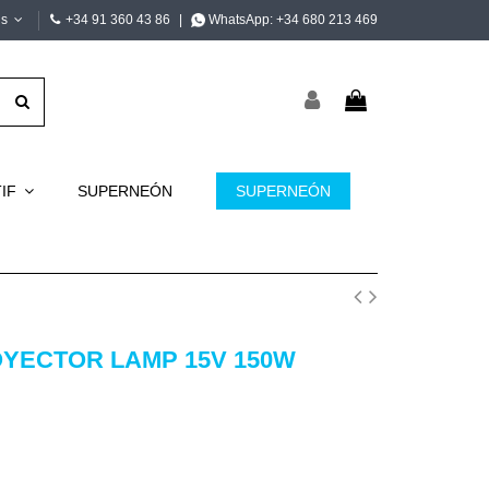
is
+34 91 360 43 86
|
WhatsApp:
+34 680 213 469
TIF
SUPERNEÓN
SUPERNEÓN
YECTOR LAMP 15V 150W