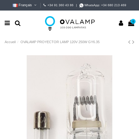
Français
+34 91 360 43 86
|
WhatsApp:
+34 680 213 469
0
Accueil
OVALAMP PROYECTOR LAMP 120V 250W GY6.35