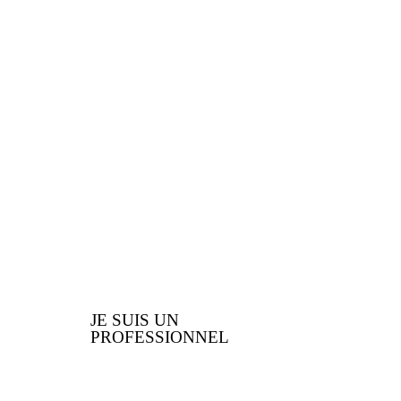
PROFESSIONNELS
Vous êtes un
professionnel ? Voici les
nombreux avantages que
nous vous offrons
JE SUIS UN
PROFESSIONNEL