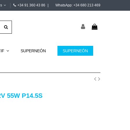
is
+34 91 360 43 86
|
WhatsApp:
+34 680 213 469
TIF
SUPERNEÓN
SUPERNEÓN
V 55W P14.5S