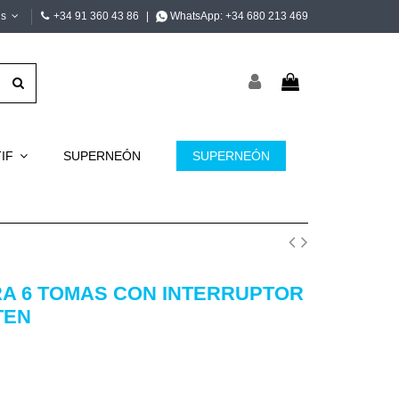
is
+34 91 360 43 86
|
WhatsApp:
+34 680 213 469
TIF
SUPERNEÓN
SUPERNEÓN
A 6 TOMAS CON INTERRUPTOR
TEN