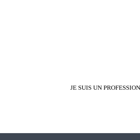
nombreux av
offrons
JE SUIS UN PROFESSIO