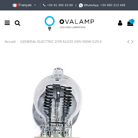
Français
+34 91 360 43 86
|
WhatsApp:
+34 680 213 469
0
Accueil
GENERAL ELECTRIC DYR A1/233 240V 650W GZ9.5