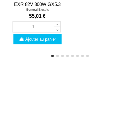
EXR 82V 300W GX5.3
General Electric
55,01 €
Ajouter au panier
PROFESSIONNELS
Vous êtes un
professionnel ? Voici les
nombreux avantages que