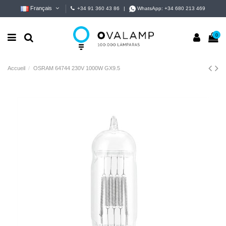
Français
+34 91 360 43 86
|
WhatsApp:
+34 680 213 469
0
Accueil
OSRAM 64744 230V 1000W GX9.5