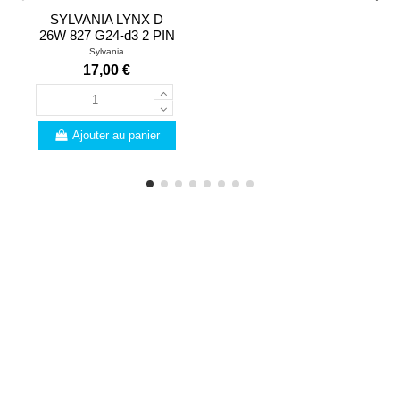
SYLVANIA LYNX D
26W 827 G24-d3 2 PIN
Sylvania
17,00 €
Ajouter au panier
PROFESSIONNELS
Vous êtes un
professionnel ? Voici les
nombreux avantages que