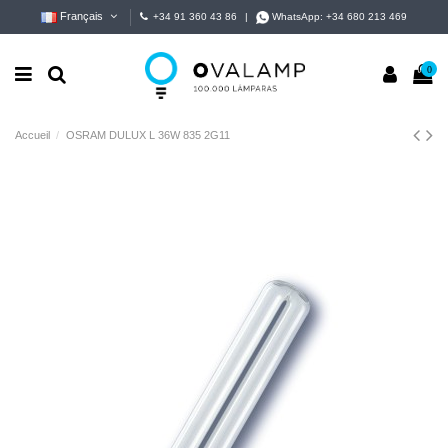
Français
+34 91 360 43 86
|
WhatsApp:
+34 680 213 469
0
Accueil
OSRAM DULUX L 36W 835 2G11