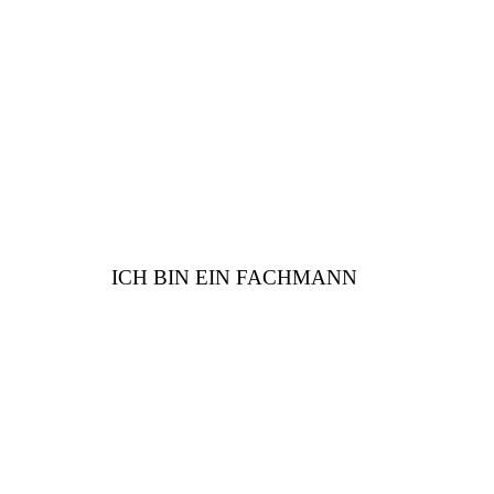
Sind Sie vom Fach? Wir
haben viele Vorteile für
Sie
ICH BIN EIN FACHMANN