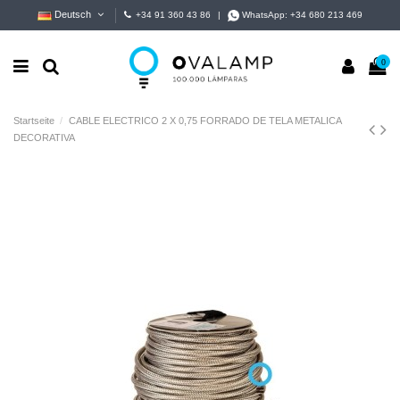
Deutsch
+34 91 360 43 86
|
WhatsApp:
+34 680 213 469
0
Startseite
CABLE ELECTRICO 2 X 0,75 FORRADO DE TELA METALICA
DECORATIVA