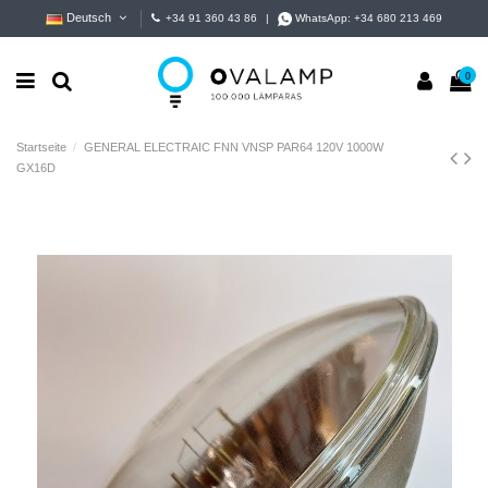
Deutsch
+34 91 360 43 86
|
WhatsApp:
+34 680 213 469
0
Startseite
GENERAL ELECTRAIC FNN VNSP PAR64 120V 1000W
GX16D