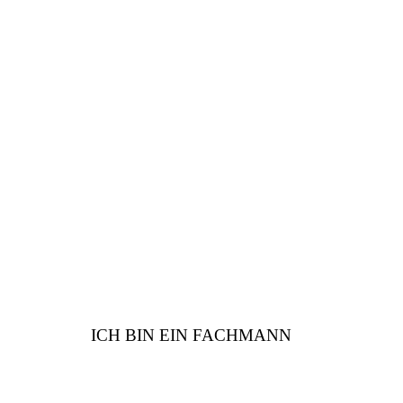
FACHMANN
Sind Sie vom Fach? Wir
haben viele Vorteile für
Sie
ICH BIN EIN FACHMANN