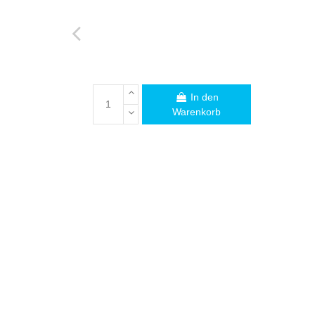
In den
Warenkorb
FACHMANN
Sind Sie v