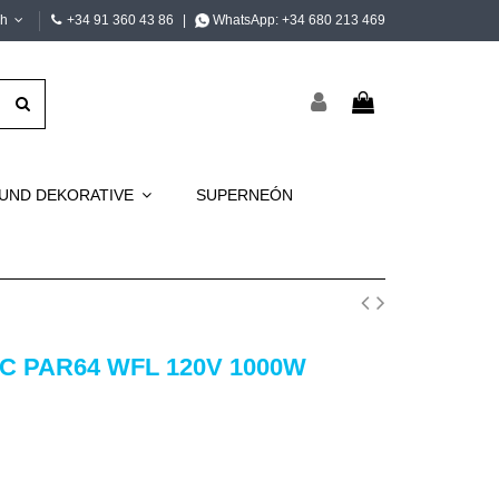
ch
+34 91 360 43 86
|
WhatsApp:
+34 680 213 469
 UND DEKORATIVE
SUPERNEÓN
C PAR64 WFL 120V 1000W