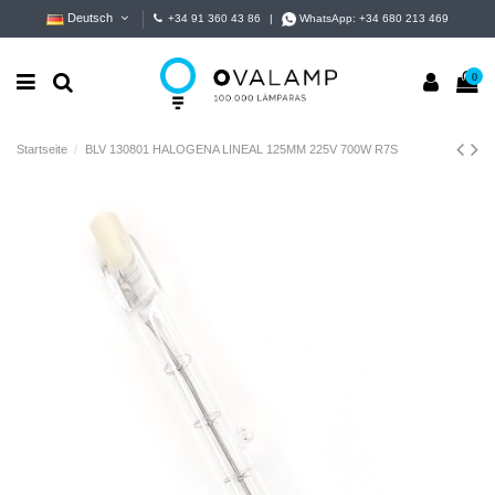
Deutsch
+34 91 360 43 86
|
WhatsApp:
+34 680 213 469
0
Startseite
BLV 130801 HALOGENA LINEAL 125MM 225V 700W R7S