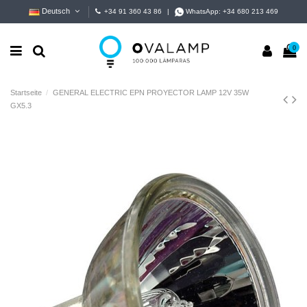
Deutsch
+34 91 360 43 86
|
WhatsApp:
+34 680 213 469
0
Startseite
GENERAL ELECTRIC EPN PROYECTOR LAMP 12V 35W
GX5.3