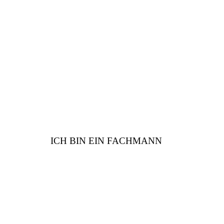
Sind Sie vom Fach? Wir
haben viele Vorteile für
Sie
ICH BIN EIN FACHMANN