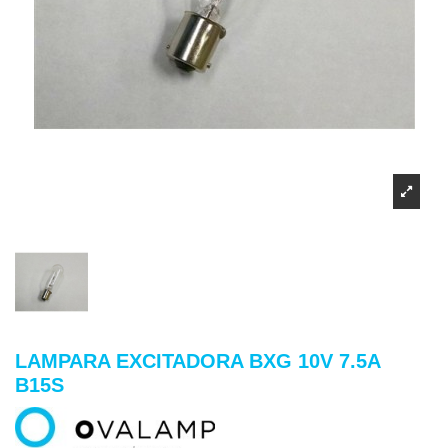
LAMPARA EXCITADORA BXG 10V 7.5A
B15S