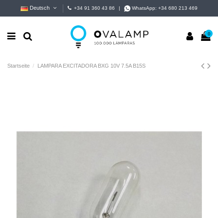
Deutsch
+34 91 360 43 86
|
WhatsApp:
+34 680 213 469
0
Startseite
LAMPARA EXCITADORA BXG 10V 7.5A B15S