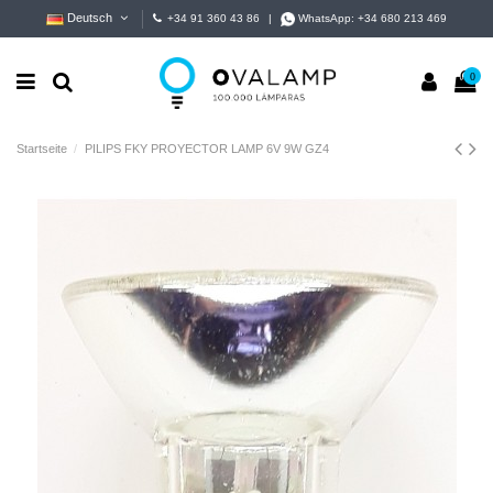
Deutsch
+34 91 360 43 86
|
WhatsApp:
+34 680 213 469
0
Startseite
PILIPS FKY PROYECTOR LAMP 6V 9W GZ4