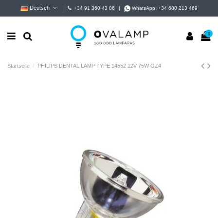
Deutsch
+34 91 360 43 86
|
WhatsApp:
+34 680 213 469
0
Startseite
PHILIPS DENTAL LAMP TYPE 14552 12V 75W GZ4