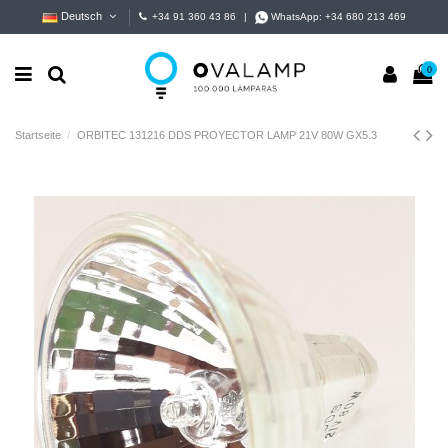
Deutsch
+34 91 360 43 86
|
WhatsApp:
+34 680 213 469
0
Startseite
ORBITEC 131216 DDS PROYECTOR LAMP 21V 80W GX5.3