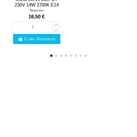
230V 14W 2700K E14
Megaman
16,50 €
In den Warenkorb
FACHMANN
Sind Sie vom Fach? Wir
haben viele Vorteile für