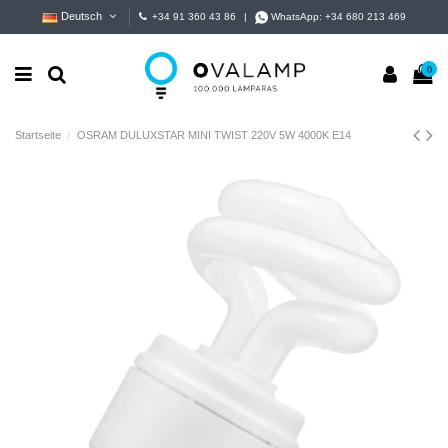
Deutsch
+34 91 360 43 86
|
WhatsApp:
+34 680 213 469
0
Startseite
OSRAM DULUXSTAR MINI TWIST 220V 5W 4000K E14