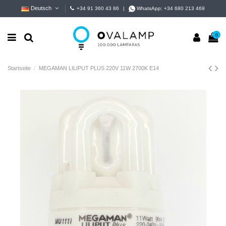
Deutsch
+34 91 360 43 86
|
WhatsApp:
+34 680 213 469
0
Startseite
MEGAMAN LILIPUT PLUS 220V 11W 2700K E14