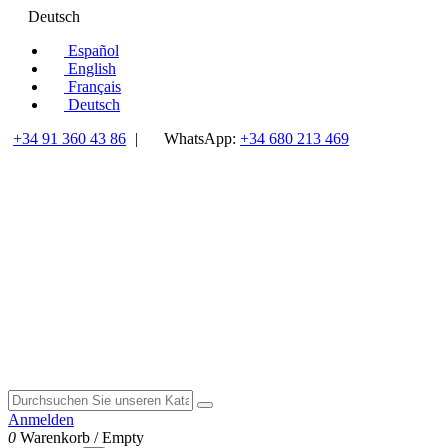
Deutsch
Español
English
Français
Deutsch
+34 91 360 43 86
|
WhatsApp:
+34 680 213 469
Anmelden
0
Warenkorb
/
Empty