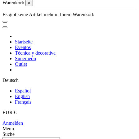
Warenkorb
×
Es gibt keine Artikel mehr in Ihrem Warenkorb
Startseite
Eventos
Técnica y decorativa
Superneón
Outlet
Deutsch
Español
English
Français
EUR €
Anmelden
Menu
Suche