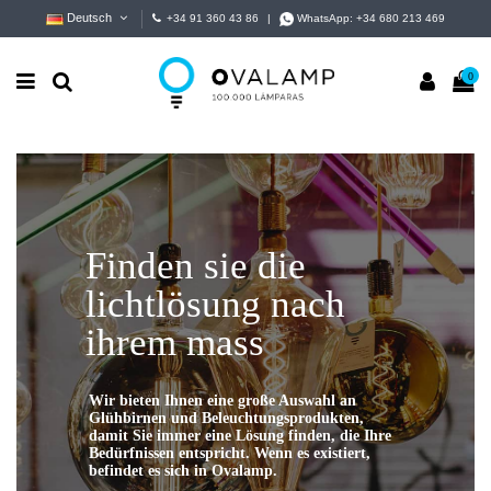
Deutsch
+34 91 360 43 86
|
WhatsApp:
+34 680 213 469
0
Finden sie die
lichtlösung nach
ihrem mass
Wir bieten Ihnen eine große Auswahl an
Glühbirnen und Beleuchtungsprodukten,
damit Sie immer eine Lösung finden, die Ihre
Bedürfnissen entspricht. Wenn es existiert,
befindet es sich in Ovalamp.