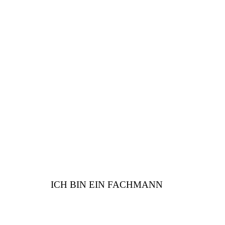
FACHMANN
Sind Sie vom Fach? Wir
haben viele Vorteile für
Sie
ICH BIN EIN FACHMANN