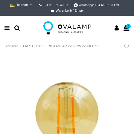
Deutsch
+34 91 360 43 86
|
WhatsApp:
+34 680 213 469
Warenkorb
/
Empty
0
Startseite
LAES LED ESFERICA AMBAR 220V 2W 2200K E27