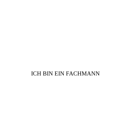
haben viele Vorteile für
Sie
ICH BIN EIN FACHMANN