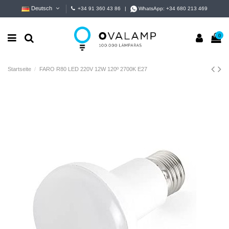
Deutsch
+34 91 360 43 86
|
WhatsApp:
+34 680 213 469
0
Startseite
FARO R80 LED 220V 12W 120º 2700K E27