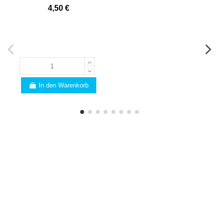
4,50 €
In den Warenkorb
FACHMANN
Sind Sie vom Fach? Wir