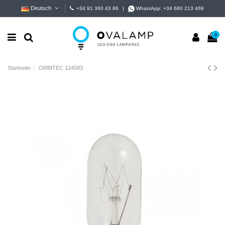
Deutsch
+34 91 360 43 86
|
WhatsApp:
+34 680 213 469
0
Startseite
ORBITEC 124583