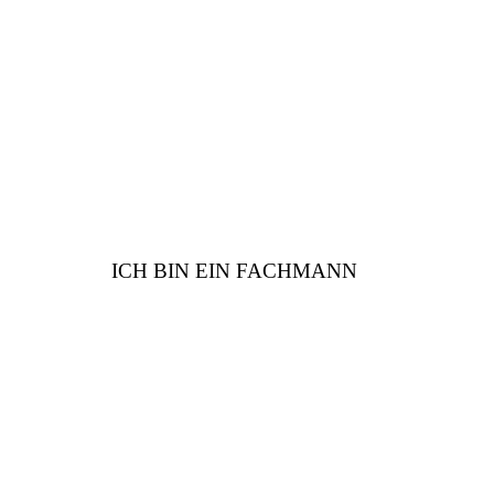
Sind Sie vom Fach? Wir
haben viele Vorteile für
Sie
ICH BIN EIN FACHMANN