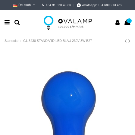
Deutsch
+34 91 360 43 86
|
WhatsApp:
+34 680 213 469
0
Startseite
GL 3430 STANDARD LED BLAU 230V 3W E27