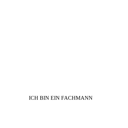
FACHMANN
Sind Sie vom Fach? Wir
haben viele Vorteile für
Sie
ICH BIN EIN FACHMANN