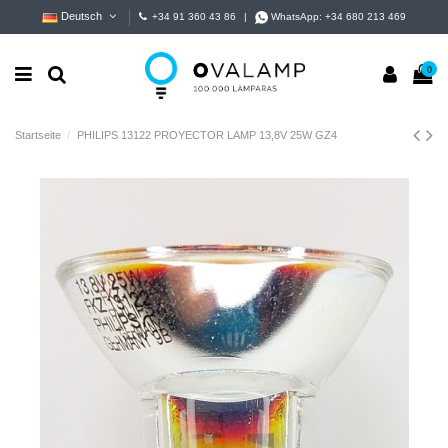
Deutsch
+34 91 360 43 86
|
WhatsApp:
+34 680 213 469
0
Startseite
PHILIPS 13122 PROYECTOR LAMP 13,8V 25W GZ4