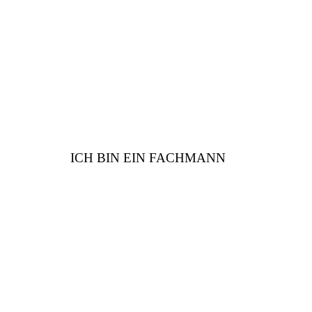
haben viele Vorteile für
Sie
ICH BIN EIN FACHMANN