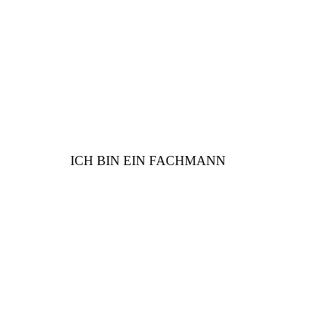
haben viele Vorteile für
Sie
ICH BIN EIN FACHMANN