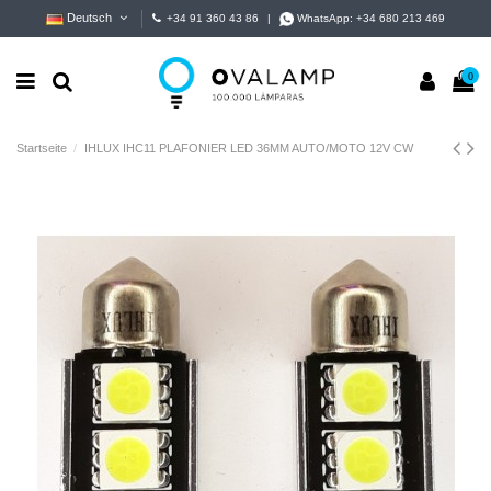
Deutsch
+34 91 360 43 86
|
WhatsApp:
+34 680 213 469
0
Startseite
IHLUX IHC11 PLAFONIER LED 36MM AUTO/MOTO 12V CW