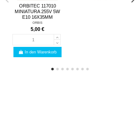
ORBITEC 117010
MINIATURA 255V 5W
E10 16X35MM
ORBIS
5,00 €
In den Warenkorb
FACHMANN
Sind Sie vom Fach? Wir