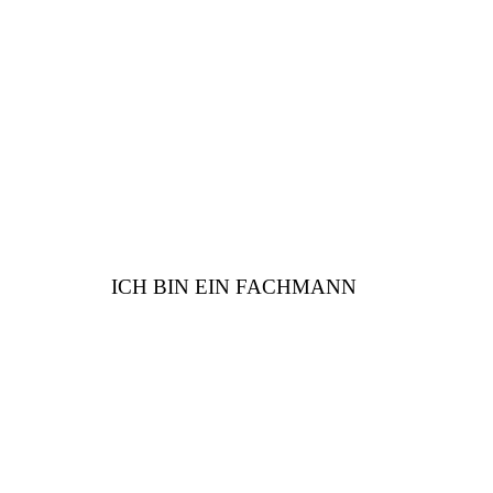
Sind Sie vom Fach? Wir
haben viele Vorteile für
Sie
ICH BIN EIN FACHMANN