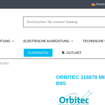
Deuts
CHTUNG
ELEKTRISCHE AUSRÜSTUNG
TECHNISCHE
SUPERNEÓN
OUTLKET
MA B9S
ORBITEC 116878 M
B9S