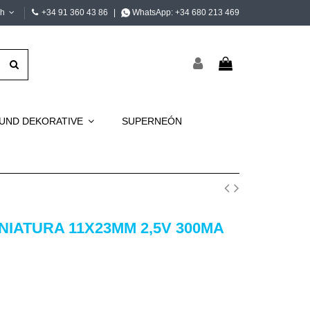
ch
+34 91 360 43 86
|
WhatsApp:
+34 680 213 469
 UND DEKORATIVE
SUPERNEÓN
INIATURA 11X23MM 2,5V 300MA