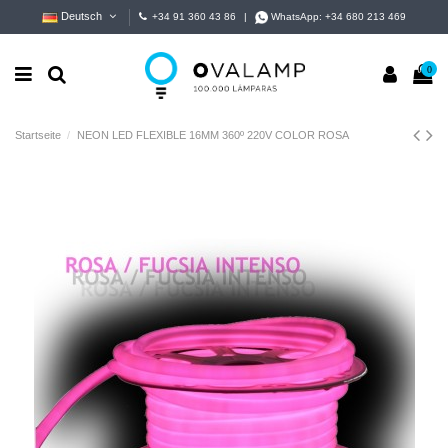
Deutsch
+34 91 360 43 86
|
WhatsApp:
+34 680 213 469
0
Startseite
NEON LED FLEXIBLE 16MM 360º 220V COLOR ROSA