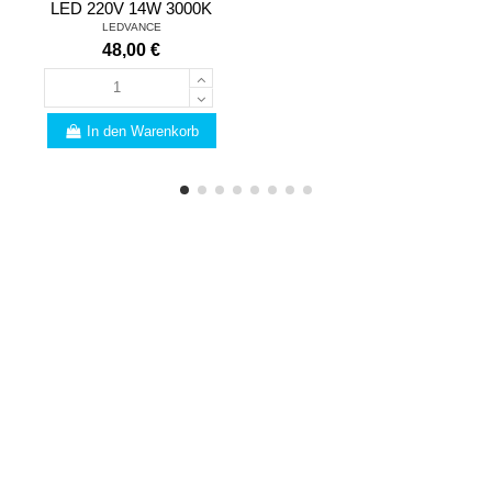
LED 220V 14W 3000K
LEDVANCE
48,00 €
In den Warenkorb
FACHMANN
Sind Sie vom Fach? Wir
haben viele Vorteile für