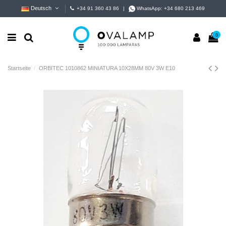
Deutsch
+34 91 360 43 86
|
WhatsApp:
+34 680 213 469
0
Startseite
ORBITEC 1010862 MINIATURA 10X28MM 80V 3W E10