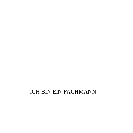
Sind Sie vom Fach? Wir
haben viele Vorteile für
Sie
ICH BIN EIN FACHMANN