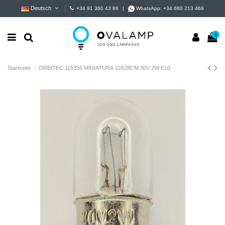
Deutsch
+34 91 360 43 86
|
WhatsApp:
+34 680 213 469
0
Startseite
ORBITEC 115356 MINIATURA 10X28CM 30V 2W E10