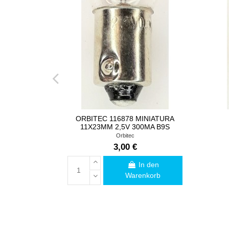
ORBITEC 116878 MINIATURA
11X23MM 2,5V 300MA B9S
Orbitec
3,00 €
In den
Warenkorb