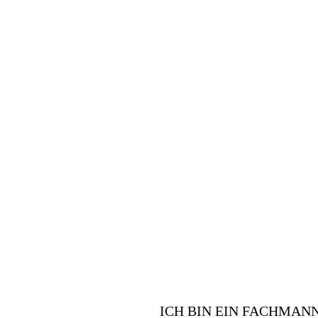
FACHMANN
Sind Sie v
Vorteile für
ICH BIN EIN FACHMAN