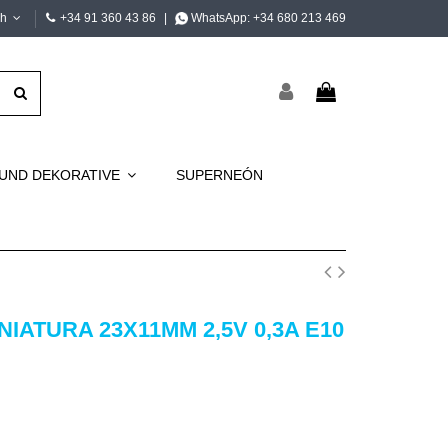
ch
+34 91 360 43 86
|
WhatsApp:
+34 680 213 469
 UND DEKORATIVE
SUPERNEÓN
NIATURA 23X11MM 2,5V 0,3A E10