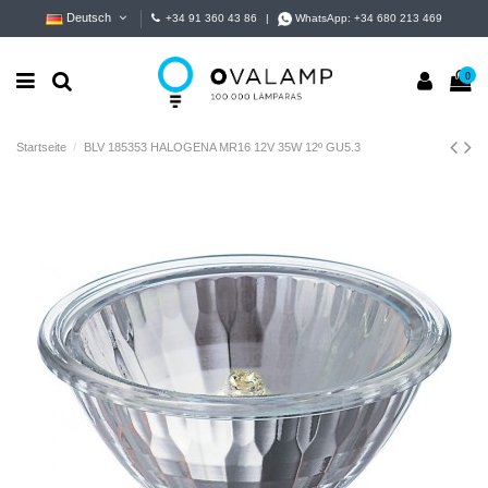
Deutsch
+34 91 360 43 86
|
WhatsApp:
+34 680 213 469
0
Startseite
BLV 185353 HALOGENA MR16 12V 35W 12º GU5.3