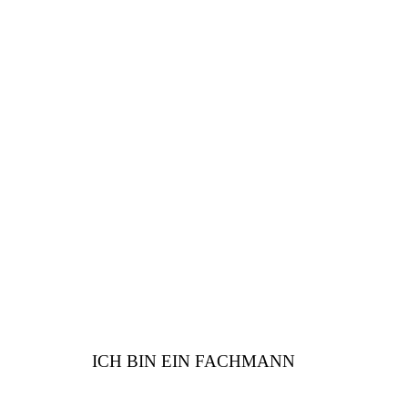
FACHMANN
Sind Sie vom Fach? Wir
haben viele Vorteile für
Sie
ICH BIN EIN FACHMANN