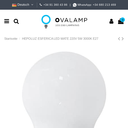
Deutsch
+34 91 360 43 86
|
WhatsApp:
+34 680 213 469
0
Startseite
HEPOLUZ ESFERICA LED MATE 220V 5W 3000K E27