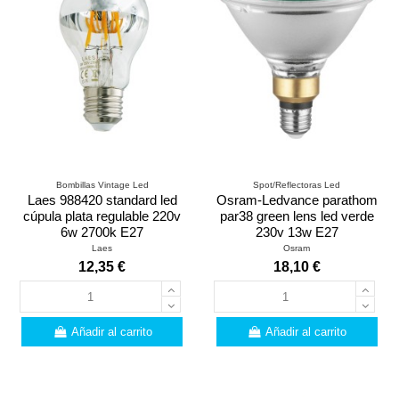
Bombillas Vintage Led
Spot/Reflectoras Led
Laes 988420 standard led
Osram-Ledvance parathom
cúpula plata regulable 220v
par38 green lens led verde
6w 2700k E27
230v 13w E27
Laes
Osram
12,35 €
18,10 €
Añadir al carrito
Añadir al carrito