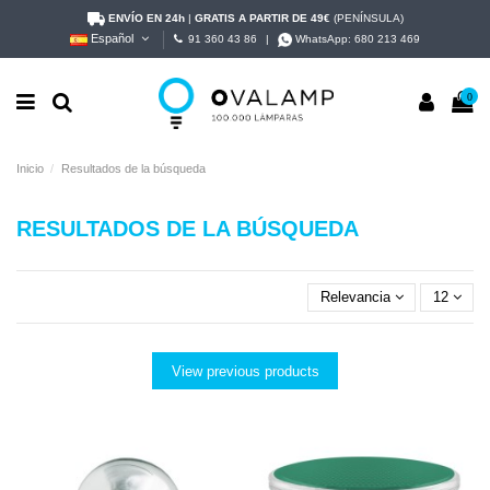
ENVÍO EN 24h
|
GRATIS A PARTIR DE 49€
(PENÍNSULA)
Español
91 360 43 86
|
WhatsApp:
680 213 469
0
Inicio
Resultados de la búsqueda
RESULTADOS DE LA BÚSQUEDA
Relevancia
12
View previous products