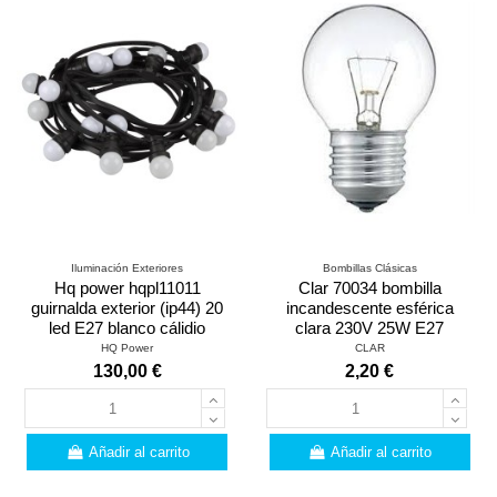
Iluminación Exteriores
Bombillas Clásicas
Hq power hqpl11011
Clar 70034 bombilla
guirnalda exterior (ip44) 20
incandescente esférica
led E27 blanco cálidio
clara 230V 25W E27
HQ Power
CLAR
130,00 €
2,20 €
Añadir al carrito
Añadir al carrito