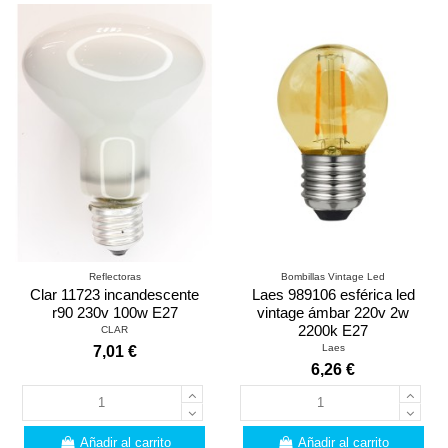
Reflectoras
Bombillas Vintage Led
Clar 11723 incandescente
Laes 989106 esférica led
r90 230v 100w E27
vintage ámbar 220v 2w
2200k E27
CLAR
Laes
7,01 €
6,26 €
Añadir al carrito
Añadir al carrito